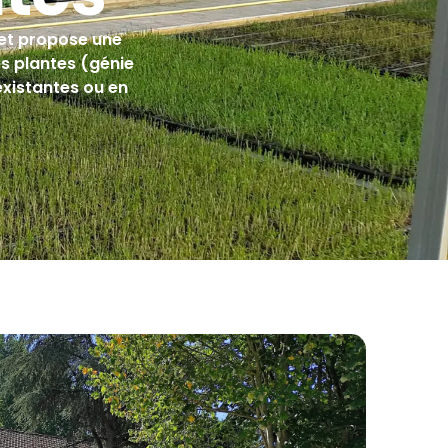
et propose une
es plantes (génie
xistantes ou en