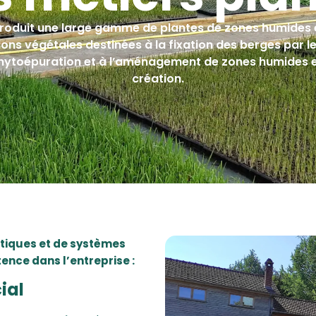
roduit une large gamme de plantes de zones humides 
ions végétales destinées à la fixation des berges par l
 phytoépuration et à l’aménagement de zones humides e
création.
atiques et de systèmes
nce dans l’entreprise :
ial