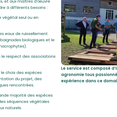
és, et aux maîtres d’œuvre
e à différents besoins :
e végétal seul ou en
des eaux de ruissellement
baignades biologiques et le
macrophytes).
 le respect des associations
Le service est composé d’
r le choix des espèces
agronomie tous passionné
antation du projet, des
expérience dans ce domai
iques rencontrées.
 grande majorité des espèces
er des séquences végétales
eux naturels.