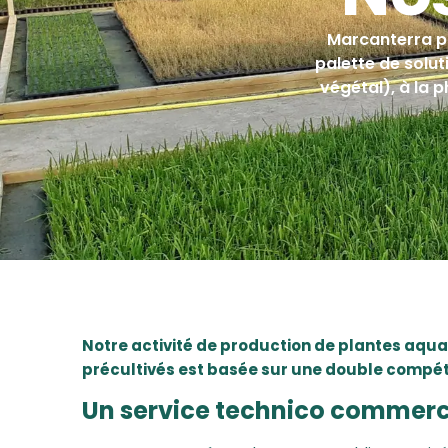
Marcanterra p
palette de solut
végétal), à la
Notre activité de production de plantes aqu
précultivés est basée sur une double compéte
Un service technico commerc