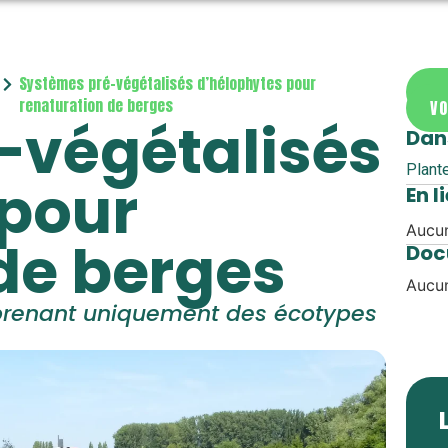
Systèmes pré-végétalisés d’hélophytes pour
DE
renaturation de berges
VO
-végétalisés
Dan
Plant
 pour
En l
Aucun
de berges
Doc
Aucun
mprenant uniquement des écotypes