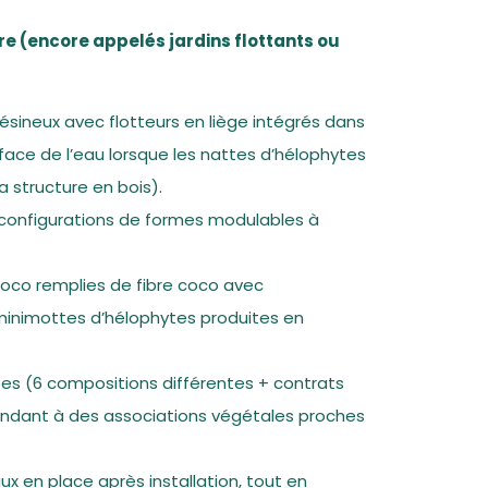
e (encore appelés jardins flottants ou
résineux avec flotteurs en liège intégrés dans
rface de l’eau lorsque les nattes d’hélophytes
a structure en bois).
 configurations de formes modulables à
co remplies de fibre coco avec
 minimottes d’hélophytes produites en
es (6 compositions différentes + contrats
ondant à des associations végétales proches
x en place après installation, tout en