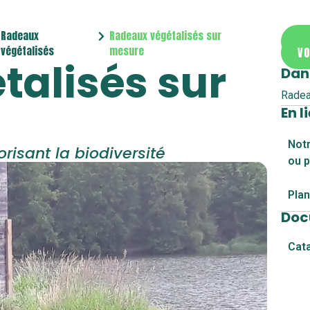
Radeaux
Radeaux végétalisés sur
DE
végétalisés
mesure
VO
alisés sur
Dan
Radea
En l
Notr
isant la biodiversité
ou p
Pla
Doc
Cat